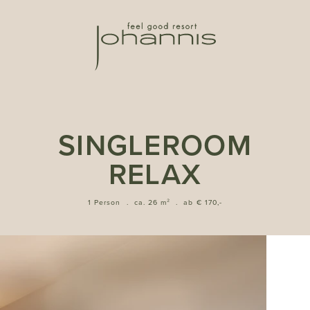
SINGLEROOM
RELAX
1 Person
.
ca. 26 m²
.
ab € 170,-