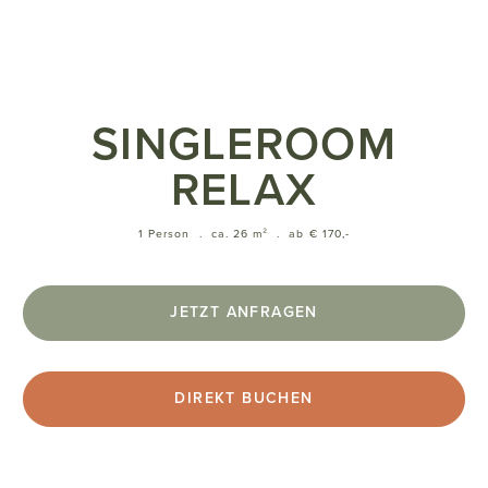
SINGLEROOM
RELAX
1 Person
.
ca. 26 m²
.
ab € 170,-
JETZT ANFRAGEN
DIREKT BUCHEN