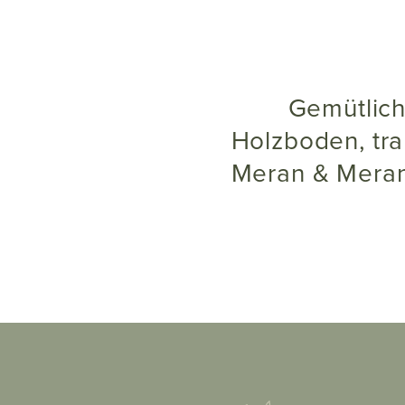
Gemütliche Kuschel-Penthouse Suite mit elegantem
Holzboden, tr
Meran & Meran