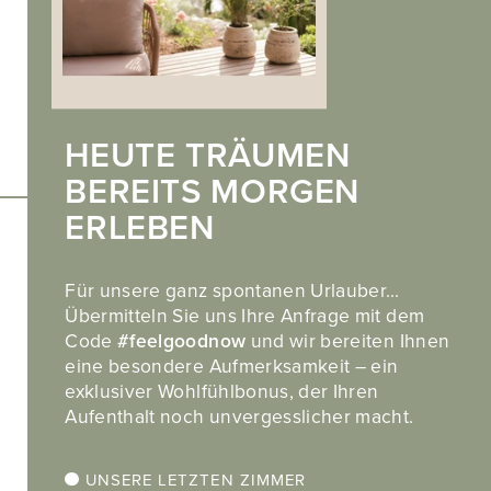
Impressum
.
Privacy
.
Cookies
HEUTE TRÄUMEN
BEREITS MORGEN
ERLEBEN
Entdecken Sie auch unser Partnerhotel
Hotel Landsitz Stroblhof in Dorf Tirol
Für unsere ganz spontanen Urlauber…
Übermitteln Sie uns Ihre Anfrage mit dem
Code
#feelgoodnow
und wir bereiten Ihnen
eine besondere Aufmerksamkeit – ein
exklusiver Wohlfühlbonus, der Ihren
Aufenthalt noch unvergesslicher macht.
web performance by
UNSERE LETZTEN ZIMMER