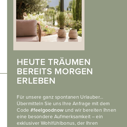
Impressum
.
Privacy
.
Cookies
HEUTE TRÄUMEN
BEREITS MORGEN
ERLEBEN
Entdecken Sie auch unser Partnerhotel
Hotel Landsitz Stroblhof in Dorf Tirol
Für unsere ganz spontanen Urlauber…
Übermitteln Sie uns Ihre Anfrage mit dem
Code
#feelgoodnow
und wir bereiten Ihnen
eine besondere Aufmerksamkeit – ein
exklusiver Wohlfühlbonus, der Ihren