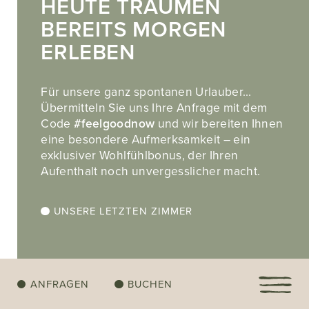
HEUTE TRÄUMEN
BEREITS MORGEN
ERLEBEN
Für unsere ganz spontanen Urlauber…
Übermitteln Sie uns Ihre Anfrage mit dem
Code
#feelgoodnow
und wir bereiten Ihnen
eine besondere Aufmerksamkeit – ein
exklusiver Wohlfühlbonus, der Ihren
Aufenthalt noch unvergesslicher macht.
UNSERE LETZTEN ZIMMER
VOM 25 METER INFINITY-POOL IN DEN
INNENPOOL
UND ZURÜCK. 32 GRAD GEHEIZT -
URLAUBSSTUNDEN IN SÜDTIROL.
ANFRAGEN
BUCHEN