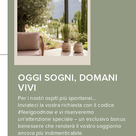
Note legali
.
Privacy
.
Cookies
Scoprite anche il nostro hotel partner
Hotel Landsitz Stroblhof a Tirolo
OGGI SOGNI, DOMANI
VIVI
Per i nostri ospiti più spontanei…
Inviateci la vostra richiesta con il codice
#feelgoodnow e vi riserveremo
un’attenzione speciale – un esclusivo bonus
web performance by
benessere che renderà il vostro soggiorno
ancora più indimenticabile.