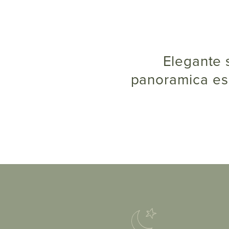
Elegante suite con pavimento in legno, splendida loggia
panoramica esp