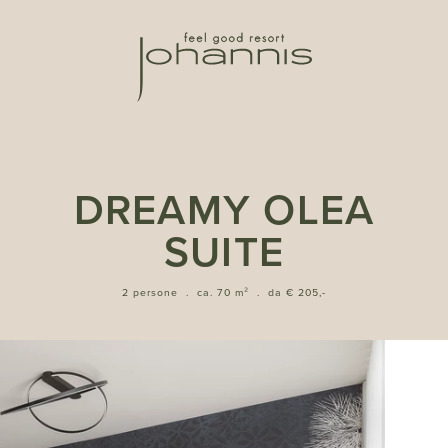
DREAMY OLEA
SUITE
2 persone
.
ca. 70 m²
.
da € 205,-